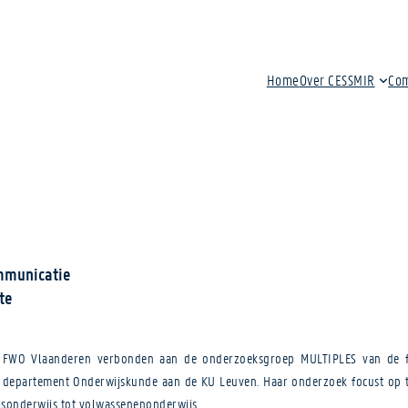
Home
Over CESSMIR
Co
ommunicatie
te
t FWO Vlaanderen verbonden aan de onderzoeksgroep MULTIPLES van de fa
t departement Onderwijskunde aan de KU Leuven. Haar onderzoek focust op taa
isonderwijs tot volwassenenonderwijs.