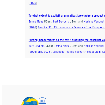
(
2026
)
To what extent is explicit grammatical knowledge a product o
Emma Maes
UGent
,
Bart Deygers
UGent
and
Marieke Vanbuel
(
2026
)
EuroSLA 35 : 35th annual conference of the European
Putting measurement to the test : assessing the construct va
Bart Deygers
UGent
,
Emma Maes
UGent
and
Marieke Vanbuel
(
2026
)
LTRC 2026 : Language Testing Research Colloquium, Ab