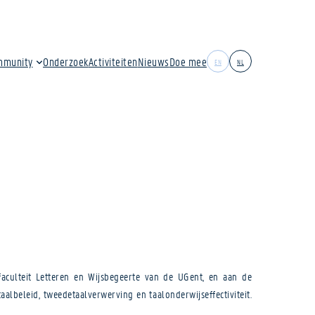
mmunity
Onderzoek
Activiteiten
Nieuws
Doe mee
EN
NL
culteit Letteren en Wijsbegeerte van de UGent, en aan de
lbeleid, tweedetaalverwerving en taalonderwijseffectiviteit.