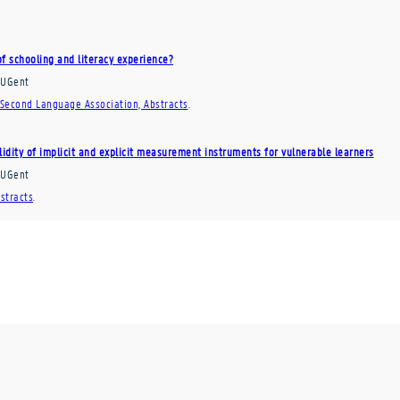
f schooling and literacy experience?
UGent
 Second Language Association, Abstracts
.
lidity of implicit and explicit measurement instruments for vulnerable learners
UGent
stracts
.