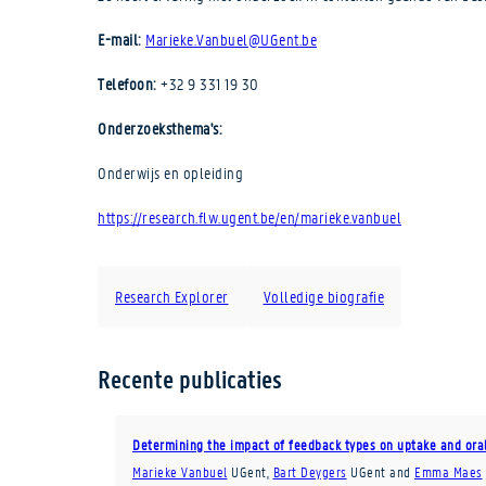
E-mail:
Marieke.Vanbuel@UGent.be
Telefoon:
+32 9 331 19 30
Onderzoeksthema's:
Onderwijs en opleiding
https://research.flw.ugent.be/en/marieke.vanbuel
Research Explorer
Volledige biografie
Recente publicaties
Determining the impact of feedback types on uptake and oral
Marieke Vanbuel
UGent
,
Bart Deygers
UGent
and
Emma Maes