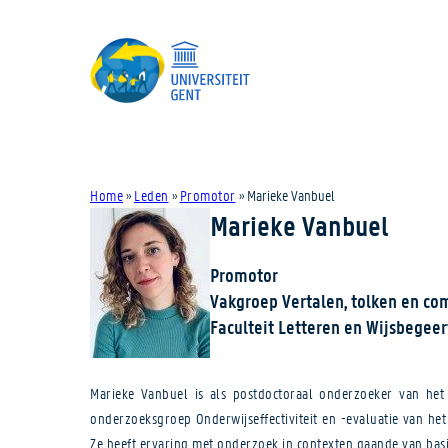
Home
»
Leden
»
Promotor
»
Marieke Vanbuel
Marieke Vanbuel
Promotor
Vakgroep Vertalen, tolken en c
Faculteit Letteren en Wijsbegeer
Marieke Vanbuel is als postdoctoraal onderzoeker van he
onderzoeksgroep Onderwijseffectiviteit en -evaluatie van he
Ze heeft ervaring met onderzoek in contexten gaande van bas