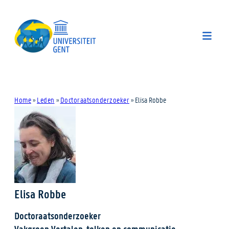
Home
»
Leden
»
Doctoraatsonderzoeker
»
Elisa Robbe
Elisa Robbe
Doctoraatsonderzoeker
Vakgroep Vertalen, tolken en communicatie