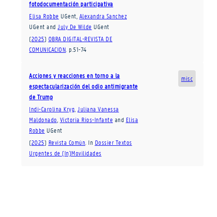
fotodocumentación participativa
Elisa Robbe
UGent
,
Alexandra Sanchez
UGent
and
July De Wilde
UGent
(
2025
)
OBRA DIGITAL-REVISTA DE
COMUNICACION
.
p.51-74
Acciones y reacciones en torno a la
misc
espectacularización del odio antimigrante
de Trump
Indi-Carolina Kryg
,
Juliana Vanessa
Maldonado
,
Victoria Ríos-Infante
and
Elisa
Robbe
UGent
(
2025
)
Revista Común
.
In
Dossier Textos
Urgentes de (In)Movilidades