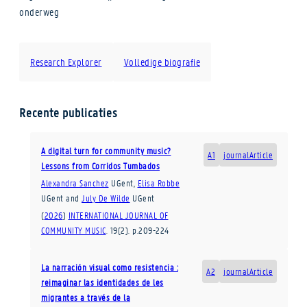
onderweg
Research Explorer
Volledige biografie
Recente publicaties
A digital turn for community music?
A1
journalArticle
Lessons from Corridos Tumbados
Alexandra Sanchez
UGent
,
Elisa Robbe
UGent
and
July De Wilde
UGent
(
2026
)
INTERNATIONAL JOURNAL OF
COMMUNITY MUSIC
.
19
(2)
.
p.209-224
La narración visual como resistencia :
A2
journalArticle
reimaginar las identidades de les
migrantes a través de la