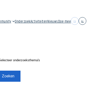
mmunity
Onderzoek
Activiteiten
Nieuws
Doe mee
EN
NL
Zoeken