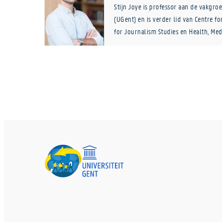
Stijn Joye is professor aan de vakg
(UGent) en is verder lid van Centre fo
for Journalism Studies en Health, Medi
aan Erasmus Universiteit Rotterdam en
en later aan Sichuan University (UIP).
internationale nieuwsverslaggeving m
lijden en crisis alsook op aspecten va
koloniale verleden. Een andere onderz
‘seriality’ en artistieke imitatie binne
International Communication Gazette,
Communications, oud-chair van ECREA’
Communication sectie, huidig vice-cha
Suffering’ en penningmeester van NeF
Intercultural Communication & Diversit
FWO Review College 2021-2023.