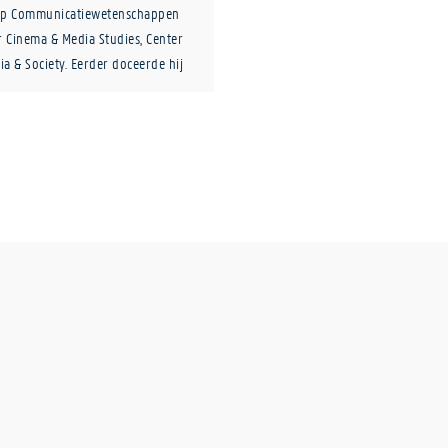
roep Communicatiewetenschappen
r Cinema & Media Studies, Center
a & Society. Eerder doceerde hij
 was hij ‘Visiting Fellow’ aan LSE
 Zijn onderzoek spitst zich toe op
et focus op representatie van
n nabijheid zoals domesticatie en
oekslijn betreft het concept van
n film. Joye is Associate Editor van
 book review editor van
s International & Intercultural
ir van ‘TWG Ethics of Mediated
CA alsook vice-chair van
y. Sinds 2020 is hij lid van het