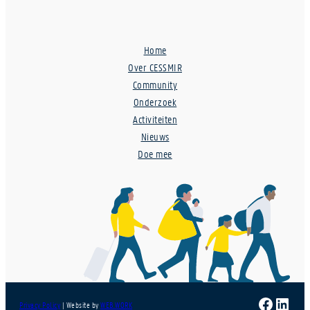
Home
Over CESSMIR
Community
Onderzoek
Activiteiten
Nieuws
Doe mee
Faceboo
Linke
Privacy Policy
| Website by
WEB.WORK