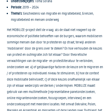
Onderzoek(st)ers:
Toma Sorana
Periode:
2019 – 2024
Thema’s:
Geschiedenis van migratie en migratiebeleid, Grenzen,
migratiebeleid en mensen onderweg
Het MOBILIZE-project stelt de vraag: als de staat niet reageert op de
economische of politieke behoeften van de burgers, waarom mobiliseren
sommige mensen dan door te protesteren op straat, terwijl anderen
‘mobiliseren’ door de grens over te steken? En hoe verhouden de keuzes
van protest en outmigratie zich tot elkaar? Door theoretische
verwachtingen van de migratie- en protestliteratuur te verbinden,
onderzoeken we: a) of gelijkaardige factoren de keuze om te migreren en
/ of protesteren op individueel niveau te stimuleren; b) hoe de context
deze mobilisatie beïnvloedt; c) of deze keuzes onafhankelijk van elkaar
zijn of elkaar wederzijds versterken / ondermijnen. MOBILIZE maakt
gebruik van een multimethode (representatieve panelonderzoeken,
online migrantenonderzoeken, focusgroepen, interviews) en een
onderzoeksopzet met meerdere locaties. Het omvat Oekraïne, Polen,
Marokko en Argentinië, en migranten uit deze landen naar Duitsland, het