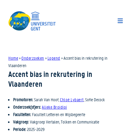
Home
»
Onderzoeken
»
Lopend
»
Accent bias in rekrutering in
Vlaanderen
Accent bias in rekrutering in
Vlaanderen
Promotoren:
Sarah Van Hoof,
Chloé Lybaert
, Sofie Decock
Onderzoek(st)ers:
Alieke Broidioi
Faculteiten:
Faculteit Letteren en Wijsbegeerte
Vakgroep:
Vakgroep Vertalen, Tolken en Communicatie
Periode:
2025-2029