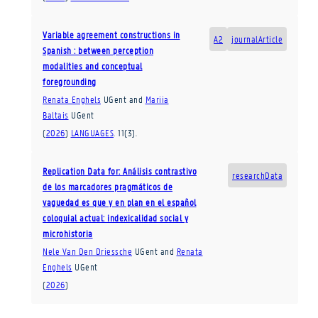
Variable agreement constructions in
A2
journalArticle
Spanish : between perception
modalities and conceptual
foregrounding
Renata Enghels
UGent
and
Mariia
Baltais
UGent
(
2026
)
LANGUAGES
.
11
(3)
.
Replication Data for: Análisis contrastivo
researchData
de los marcadores pragmáticos de
vaguedad es que y en plan en el español
coloquial actual: indexicalidad social y
microhistoria
Nele Van Den Driessche
UGent
and
Renata
Enghels
UGent
(
2026
)