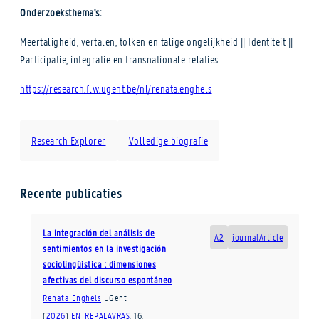
Onderzoeksthema's:
Meertaligheid, vertalen, tolken en talige ongelijkheid || Identiteit ||
Participatie, integratie en transnationale relaties
https://research.flw.ugent.be/nl/renata.enghels
Research Explorer
Volledige biografie
Recente publicaties
La integración del análisis de
A2
journalArticle
sentimientos en la investigación
sociolingüística : dimensiones
afectivas del discurso espontáneo
Renata Enghels
UGent
(
2026
)
ENTREPALAVRAS
.
16
.