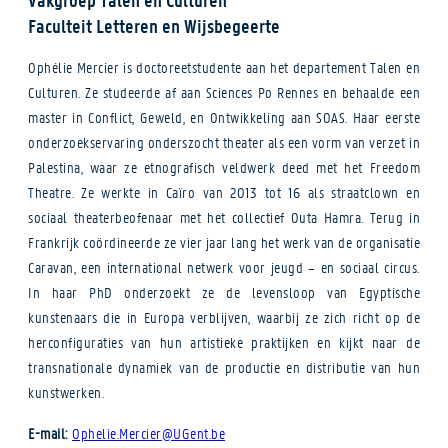
Faculteit Letteren en Wijsbegeerte
Ophélie Mercier is doctoreetstudente aan het departement Talen en
Culturen. Ze studeerde af aan Sciences Po Rennes en behaalde een
master in Conflict, Geweld, en Ontwikkeling aan SOAS. Haar eerste
onderzoekservaring onderszocht theater als een vorm van verzet in
Palestina, waar ze etnografisch veldwerk deed met het Freedom
Theatre. Ze werkte in Caïro van 2013 tot 16 als straatclown en
sociaal theaterbeofenaar met het collectief Outa Hamra. Terug in
Frankrijk coördineerde ze vier jaar lang het werk van de organisatie
Caravan, een international netwerk voor jeugd – en sociaal circus.
In haar PhD onderzoekt ze de levensloop van Egyptische
kunstenaars die in Europa verblijven, waarbij ze zich richt op de
herconfiguraties van hun artistieke praktijken en kijkt naar de
transnationale dynamiek van de productie en distributie van hun
kunstwerken.
E-mail:
Ophelie.Mercier@UGent.be