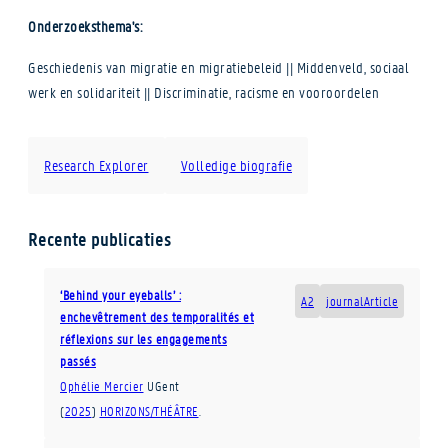
Onderzoeksthema's:
Geschiedenis van migratie en migratiebeleid || Middenveld, sociaal
werk en solidariteit || Discriminatie, racisme en vooroordelen
Research Explorer
Volledige biografie
Recente publicaties
‘Behind your eyeballs’ :
A2
journalArticle
enchevêtrement des temporalités et
réflexions sur les engagements
passés
Ophélie Mercier
UGent
(
2025
)
HORIZONS/THÉÂTRE
.