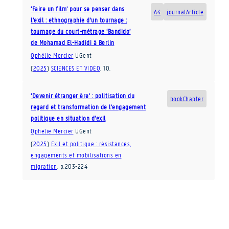
‘Faire un film’ pour se penser dans
A4
journalArticle
l’exil : ethnographie d’un tournage :
tournage du court-métrage ‘Bandido’
de Mohamad El-Hadidi à Berlin
Ophélie Mercier
UGent
(
2025
)
SCIENCES ET VIDÉO
.
10
.
‘Devenir étranger ère’ : politisation du
bookChapter
regard et transformation de l’engagement
politique en situation d’exil
Ophélie Mercier
UGent
(
2025
)
Exil et politique : résistances,
engagements et mobilisations en
migration
.
p.203-224