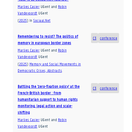
Marlies Casier
UGent
and
Robin
Vandevoordt
UGent
(
2025
)
In
Sociaal.Net
Remembering to resist? The politics of
C3
conference
memory in european border zones
Marlies Casier
UGent
and
Robin
Vandevoordt
UGent
(
2025
)
Memory and Social Movements in
Democratic Crises, Abstracts
.
Battling the ‘zero-fixation policy’ at the
C3
conference
French-British border : from
humanitarian support to human rights
monitoring, legal action and scale-
shifting
Marlies Casier
UGent
and
Robin
Vandevoordt
UGent