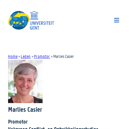
Home
»
Leden
»
Promotor
»
Marlies Casier
Marlies Casier
Promotor
Vakgroep Conflict- en Ontwikkelingsstudies