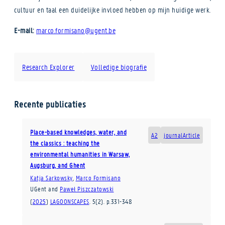
cultuur en taal een duidelijke invloed hebben op mijn huidige werk.
E-mail:
marco.formisano@ugent.be
Research Explorer
Volledige biografie
Recente publicaties
Place-based knowledges, water, and
A2
journalArticle
the classics : teaching the
environmental humanities in Warsaw,
Augsburg, and Ghent
Katja Sarkowsky
,
Marco Formisano
UGent
and
Paweł Piszczatowski
(
2025
)
LAGOONSCAPES
.
5
(2)
.
p.331-348