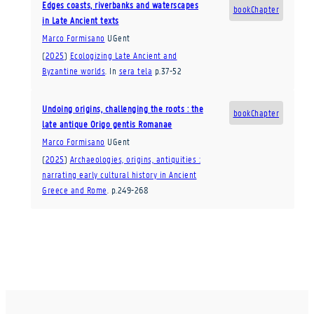
Edges coasts, riverbanks and waterscapes
bookChapter
in Late Ancient texts
Marco Formisano
UGent
(
2025
)
Ecologizing Late Ancient and
Byzantine worlds
.
In
sera tela
p.37-52
Undoing origins, challenging the roots : the
bookChapter
late antique Origo gentis Romanae
Marco Formisano
UGent
(
2025
)
Archaeologies, origins, antiquities :
narrating early cultural history in Ancient
Greece and Rome
.
p.249-268