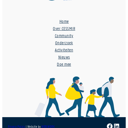
Home
Over CESSMIR
Community
Onderzoek
Activiteiten
Nieuws
Doe mee
Faceboo
Linke
Privacy Policy
| Website by
WEB.WORK