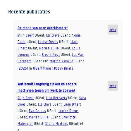
Recente publicaties
De stand van onze arbeidsmarkt
misc
Stijn Baert
UGent
,
Els Clays
UGent
,
Axana
Dalle
UGent
,
Louise Devos
UGent
,
Liam
D’hert
UGent
,
Morien El Haj
UGent
,
Louis
Lippens
UGent
,
Brecht Neyt
UGent
,
Luc Van
Ootegem
UGent
and
Marthe Ysewijn
UGent
(
2026
)
In
UGent@Work Policy Briefs
Wat houdt langdurig zieken en andere
misc
inactieven tegen om werk te zoeken?
Stijn Baert
UGent
,
Lisa Bernaers
UGent
,
Sara
Claes
UGent
,
Els Clays
UGent
,
Liam D’hert
UGent
,
Eva Derous
UGent
,
Louise Devos
UGent
,
Morien El Haj
UGent
,
Charlotte
Malengier
UGent
,
Shana Mertens
UGent
, et
al.