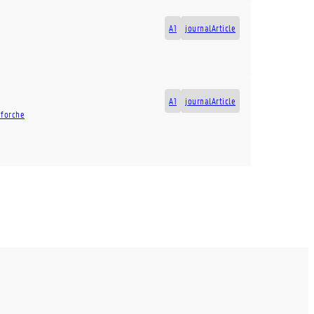
A1
journalArticle
A1
journalArticle
eforche