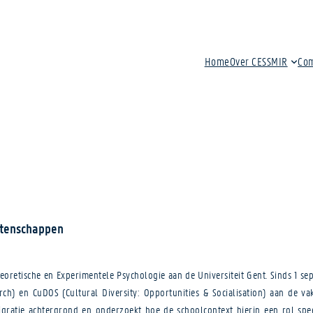
Home
Over CESSMIR
Co
Wetenschappen
Theoretische en Experimentele Psychologie aan de Universiteit Gent. Sinds 1 
 en CuDOS (Cultural Diversity: Opportunities & Socialisation) aan de vak
atie achtergrond en onderzoekt hoe de schoolcontext hierin een rol speel