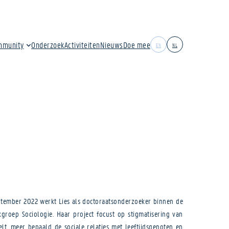
mmunity
Onderzoek
Activiteiten
Nieuws
Doe mee
EN
NL
september 2022 werkt Lies als doctoraatsonderzoeker binnen de
groep Sociologie. Haar project focust op stigmatisering van
t, meer bepaald de sociale relaties met leeftijdsgenoten en