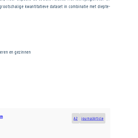
rootschalige kwantitatieve dataset in combinatie met diepte-
geren en gezinnen
um
A2
journalArticle