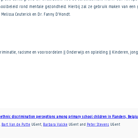
choolbeleid rond mentale gezondheid. Hierbij zal ze gebruik maken van een g
. Melissa Ceuterick en Dr. Fanny D'Hondt.
riminatie, racisme en vooroordelen || Onderwijs en opleiding || Kinderen, jon
of ethnic discrimination perceptions among primary school children in Flanders, Belgi
,
Bart Van de Putte
UGent
,
Barbara Valcke
UGent
and
Peter Stevens
UGent