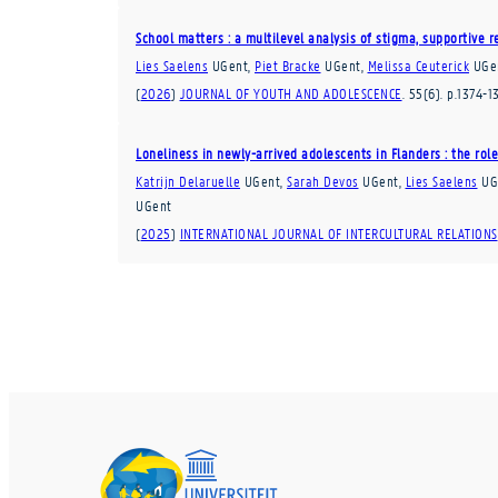
School matters : a multilevel analysis of stigma, supportive 
Lies Saelens
UGent
,
Piet Bracke
UGent
,
Melissa Ceuterick
UGe
(
2026
)
JOURNAL OF YOUTH AND ADOLESCENCE
.
55
(6)
.
p.1374-1
Loneliness in newly-arrived adolescents in Flanders : the rol
Katrijn Delaruelle
UGent
,
Sarah Devos
UGent
,
Lies Saelens
UG
UGent
(
2025
)
INTERNATIONAL JOURNAL OF INTERCULTURAL RELATIONS