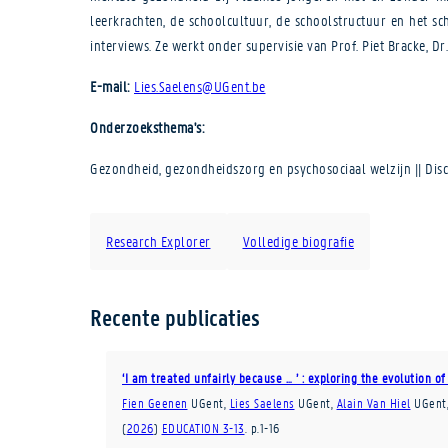
leerkrachten, de schoolcultuur, de schoolstructuur en het s
interviews. Ze werkt onder supervisie van Prof. Piet Bracke, Dr
E-mail:
Lies.Saelens@UGent.be
Onderzoeksthema's:
Gezondheid, gezondheidszorg en psychosociaal welzijn || Disc
Research Explorer
Volledige biografie
Recente publicaties
‘I am treated unfairly because … ’ : exploring the evolution 
Fien Geenen
UGent
,
Lies Saelens
UGent
,
Alain Van Hiel
UGent
(
2026
)
EDUCATION 3-13
.
p.1-16