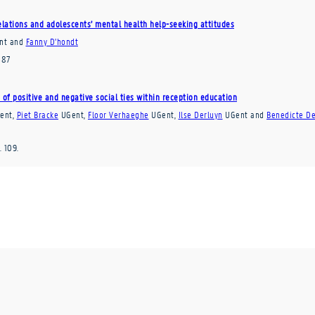
relations and adolescents’ mental health help-seeking attitudes
nt
and
Fanny D’hondt
387
e of positive and negative social ties within reception education
ent
,
Piet Bracke
UGent
,
Floor Verhaeghe
UGent
,
Ilse Derluyn
UGent
and
Benedicte D
.
109
.