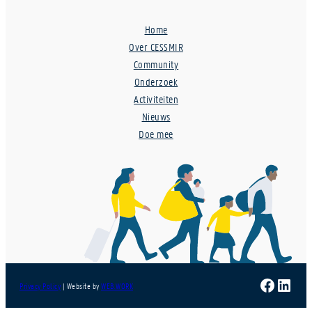
Home
Over CESSMIR
Community
Onderzoek
Activiteiten
Nieuws
Doe mee
Faceboo
Linke
Privacy Policy
| Website by
WEB.WORK