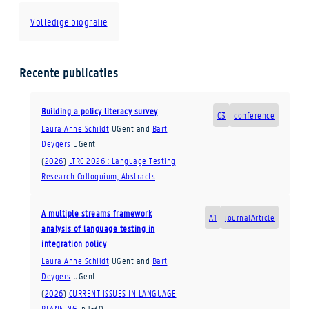
Volledige biografie
Recente publicaties
Building a policy literacy survey
C3
conference
Laura Anne Schildt
UGent
and
Bart
Deygers
UGent
(
2026
)
LTRC 2026 : Language Testing
Research Colloquium, Abstracts
.
A multiple streams framework
A1
journalArticle
analysis of language testing in
integration policy
Laura Anne Schildt
UGent
and
Bart
Deygers
UGent
(
2026
)
CURRENT ISSUES IN LANGUAGE
PLANNING
.
p.1-30